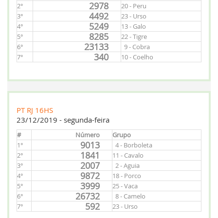
2978
2°
20 - Peru
4492
3°
23 - Urso
5249
4°
13 - Galo
8285
5°
22 - Tigre
23133
6°
9 - Cobra
340
7°
10 - Coelho
PT RJ 16HS
23/12/2019 - segunda-feira
#
Número
Grupo
9013
1°
4 - Borboleta
1841
2°
11 - Cavalo
2007
3°
2 - Aguia
9872
4°
18 - Porco
3999
5°
25 - Vaca
26732
6°
8 - Camelo
592
7°
23 - Urso