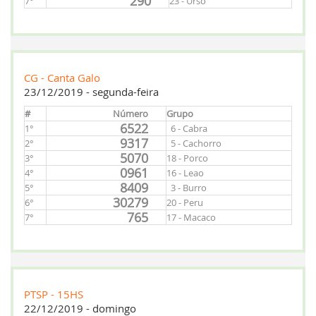
290
7°
23 - Urso
CG - Canta Galo
23/12/2019 - segunda-feira
#
Número
Grupo
6522
1°
6 - Cabra
9317
2°
5 - Cachorro
5070
3°
18 - Porco
0961
4°
16 - Leao
8409
5°
3 - Burro
30279
6°
20 - Peru
765
7°
17 - Macaco
PTSP - 15HS
22/12/2019 - domingo