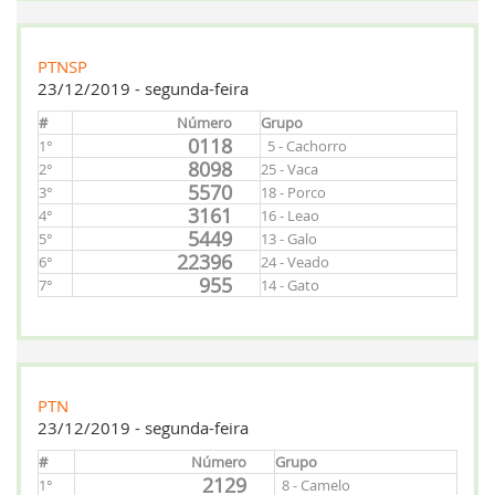
PTNSP
23/12/2019 - segunda-feira
#
Número
Grupo
0118
1°
5 - Cachorro
8098
2°
25 - Vaca
5570
3°
18 - Porco
3161
4°
16 - Leao
5449
5°
13 - Galo
22396
6°
24 - Veado
955
7°
14 - Gato
PTN
23/12/2019 - segunda-feira
#
Número
Grupo
2129
1°
8 - Camelo