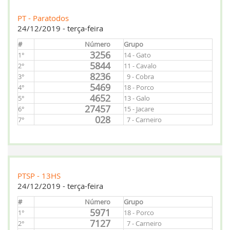
PT - Paratodos
24/12/2019 - terça-feira
#
Número
Grupo
3256
1°
14 - Gato
5844
2°
11 - Cavalo
8236
3°
9 - Cobra
5469
4°
18 - Porco
4652
5°
13 - Galo
27457
6°
15 - Jacare
028
7°
7 - Carneiro
PTSP - 13HS
24/12/2019 - terça-feira
#
Número
Grupo
5971
1°
18 - Porco
7127
2°
7 - Carneiro