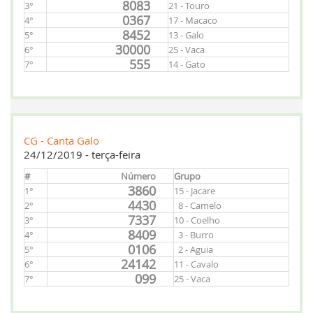
8083
3°
21 - Touro
0367
4°
17 - Macaco
8452
5°
13 - Galo
30000
6°
25 - Vaca
555
7°
14 - Gato
CG - Canta Galo
24/12/2019 - terça-feira
#
Número
Grupo
3860
1°
15 - Jacare
4430
2°
8 - Camelo
7337
3°
10 - Coelho
8409
4°
3 - Burro
0106
5°
2 - Aguia
24142
6°
11 - Cavalo
099
7°
25 - Vaca