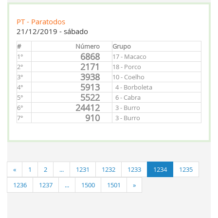
PT - Paratodos
21/12/2019 - sábado
#
Número
Grupo
6868
1°
17 - Macaco
2171
2°
18 - Porco
3938
3°
10 - Coelho
5913
4°
4 - Borboleta
5522
5°
6 - Cabra
24412
6°
3 - Burro
910
7°
3 - Burro
«
1
2
...
1231
1232
1233
1234
1235
1236
1237
...
1500
1501
»