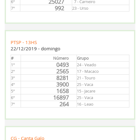
25027
6°
7 - Carneiro
992
7°
23 - Urso
PTSP - 13HS
22/12/2019 - domingo
#
Número
Grupo
0493
1°
24 - Veado
2565
2°
17 - Macaco
8281
3°
21 - Touro
3900
4°
25 - Vaca
1658
5°
15 - Jacare
16897
6°
25 - Vaca
264
7°
16 - Leao
CG - Canta Galo