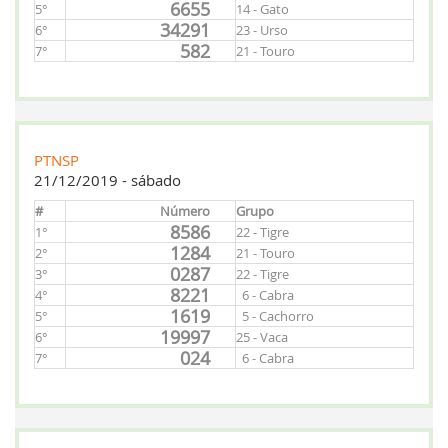
6655
5°
14 - Gato
34291
6°
23 - Urso
582
7°
21 - Touro
PTNSP
21/12/2019 - sábado
#
Número
Grupo
8586
1°
22 - Tigre
1284
2°
21 - Touro
0287
3°
22 - Tigre
8221
4°
6 - Cabra
1619
5°
5 - Cachorro
19997
6°
25 - Vaca
024
7°
6 - Cabra