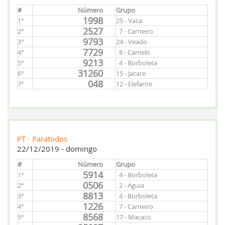
#
Número
Grupo
1998
1°
25 - Vaca
2527
2°
7 - Carneiro
9793
3°
24 - Veado
7729
4°
8 - Camelo
9213
5°
4 - Borboleta
31260
6°
15 - Jacare
048
7°
12 - Elefante
PT - Paratodos
22/12/2019 - domingo
#
Número
Grupo
5914
1°
4 - Borboleta
0506
2°
2 - Aguia
8813
3°
4 - Borboleta
1226
4°
7 - Carneiro
8568
5°
17 - Macaco