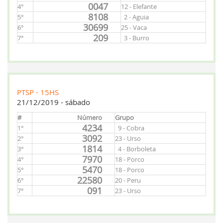
0047
4°
12 - Elefante
8108
5°
2 - Aguia
30699
6°
25 - Vaca
209
7°
3 - Burro
PTSP - 15HS
21/12/2019 - sábado
#
Número
Grupo
4234
1°
9 - Cobra
3092
2°
23 - Urso
1814
3°
4 - Borboleta
7970
4°
18 - Porco
5470
5°
18 - Porco
22580
6°
20 - Peru
091
7°
23 - Urso