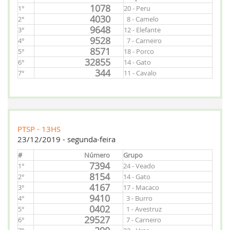
1078
1°
20 - Peru
4030
2°
8 - Camelo
9648
3°
12 - Elefante
9528
4°
7 - Carneiro
8571
5°
18 - Porco
32855
6°
14 - Gato
344
7°
11 - Cavalo
PTSP - 13HS
23/12/2019 - segunda-feira
#
Número
Grupo
7394
1°
24 - Veado
8154
2°
14 - Gato
4167
3°
17 - Macaco
9410
4°
3 - Burro
0402
5°
1 - Avestruz
29527
6°
7 - Carneiro