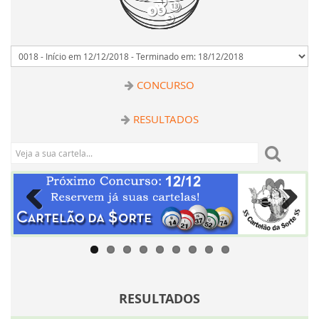
4
2
0
8
10
9
5
12
CONCURSO
RESULTADOS
Previous
Next
RESULTADOS