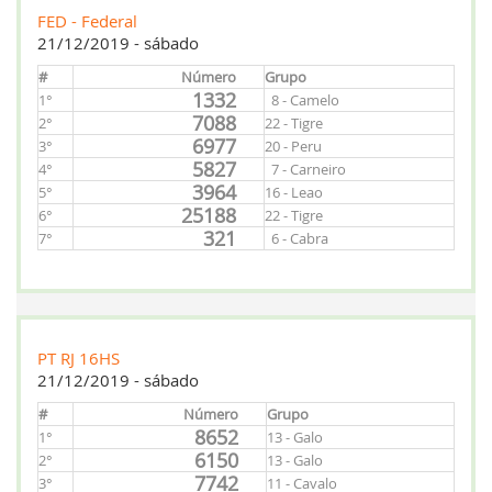
FED - Federal
21/12/2019 - sábado
#
Número
Grupo
1332
1°
8 - Camelo
7088
2°
22 - Tigre
6977
3°
20 - Peru
5827
4°
7 - Carneiro
3964
5°
16 - Leao
25188
6°
22 - Tigre
321
7°
6 - Cabra
PT RJ 16HS
21/12/2019 - sábado
#
Número
Grupo
8652
1°
13 - Galo
6150
2°
13 - Galo
7742
3°
11 - Cavalo