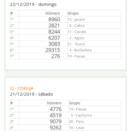
22/12/2019 - domingo
#
Número
Grupo
8960
1°
15 - Jacare
2821
2°
6 - Cabra
8244
3°
11 - Cavalo
6207
4°
2 - Aguia
3083
5°
21 - Touro
29315
6°
4 - Borboleta
276
7°
19 - Pavao
CJ - CORUJA
21/12/2019 - sábado
#
Número
Grupo
4776
1°
19 - Pavao
4519
2°
5 - Cachorro
9079
3°
20 - Peru
9262
4°
16 - Leao