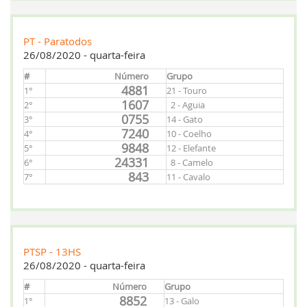
PT - Paratodos
26/08/2020 - quarta-feira
#
Número
Grupo
4881
1°
21 - Touro
1607
2°
2 - Aguia
0755
3°
14 - Gato
7240
4°
10 - Coelho
9848
5°
12 - Elefante
24331
6°
8 - Camelo
843
7°
11 - Cavalo
PTSP - 13HS
26/08/2020 - quarta-feira
#
Número
Grupo
8852
1°
13 - Galo