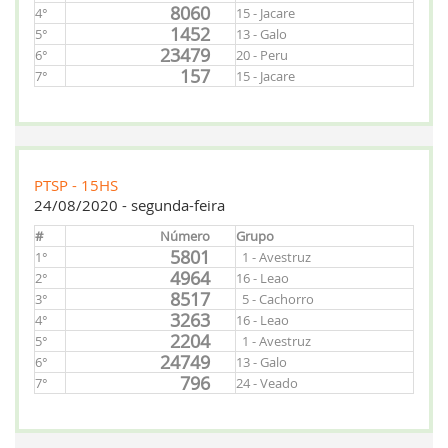
8060
4°
15 - Jacare
1452
5°
13 - Galo
23479
6°
20 - Peru
157
7°
15 - Jacare
PTSP - 15HS
24/08/2020 - segunda-feira
#
Número
Grupo
5801
1°
1 - Avestruz
4964
2°
16 - Leao
8517
3°
5 - Cachorro
3263
4°
16 - Leao
2204
5°
1 - Avestruz
24749
6°
13 - Galo
796
7°
24 - Veado