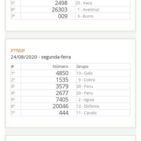
2498
5°
25 - Vaca
26303
6°
1 - Avestruz
009
7°
3 - Burro
PTNSP
24/08/2020 - segunda-feira
#
Número
Grupo
4850
1°
13 - Galo
1535
2°
9 - Cobra
3579
3°
20 - Peru
2677
4°
20 - Peru
7405
5°
2 - Aguia
20046
6°
12 - Elefante
444
7°
11 - Cavalo