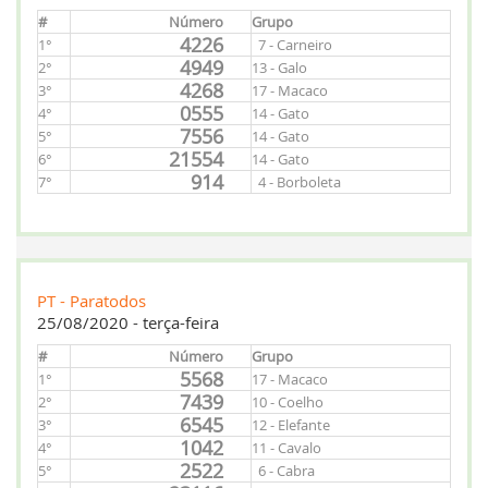
#
Número
Grupo
4226
1°
7 - Carneiro
4949
2°
13 - Galo
4268
3°
17 - Macaco
0555
4°
14 - Gato
7556
5°
14 - Gato
21554
6°
14 - Gato
914
7°
4 - Borboleta
PT - Paratodos
25/08/2020 - terça-feira
#
Número
Grupo
5568
1°
17 - Macaco
7439
2°
10 - Coelho
6545
3°
12 - Elefante
1042
4°
11 - Cavalo
2522
5°
6 - Cabra