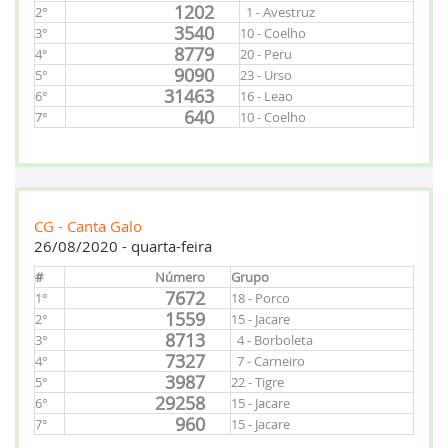
1202
2°
1 - Avestruz
3540
3°
10 - Coelho
8779
4°
20 - Peru
9090
5°
23 - Urso
31463
6°
16 - Leao
640
7°
10 - Coelho
CG - Canta Galo
26/08/2020 - quarta-feira
#
Número
Grupo
7672
1°
18 - Porco
1559
2°
15 - Jacare
8713
3°
4 - Borboleta
7327
4°
7 - Carneiro
3987
5°
22 - Tigre
29258
6°
15 - Jacare
960
7°
15 - Jacare