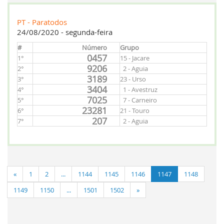
PT - Paratodos
24/08/2020 - segunda-feira
#
Número
Grupo
0457
1°
15 - Jacare
9206
2°
2 - Aguia
3189
3°
23 - Urso
3404
4°
1 - Avestruz
7025
5°
7 - Carneiro
23281
6°
21 - Touro
207
7°
2 - Aguia
«
1
2
...
1144
1145
1146
1147
1148
1149
1150
...
1501
1502
»