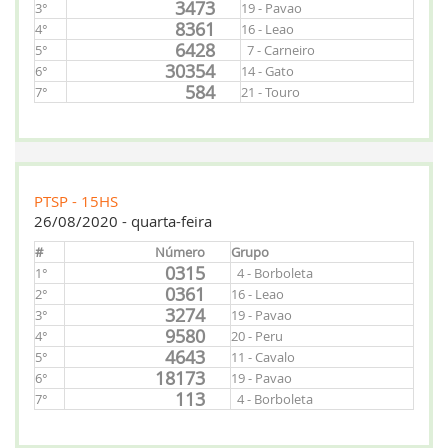
3473
3°
19 - Pavao
8361
4°
16 - Leao
6428
5°
7 - Carneiro
30354
6°
14 - Gato
584
7°
21 - Touro
PTSP - 15HS
26/08/2020 - quarta-feira
#
Número
Grupo
0315
1°
4 - Borboleta
0361
2°
16 - Leao
3274
3°
19 - Pavao
9580
4°
20 - Peru
4643
5°
11 - Cavalo
18173
6°
19 - Pavao
113
7°
4 - Borboleta