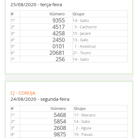
25/08/2020 - terça-feira
#
Número
Grupo
9355
1°
14 - Gato
4517
2°
5 - Cachorro
4258
3°
15 - Jacare
2450
4°
13 - Galo
0101
5°
1 - Avestruz
20681
6°
21 - Touro
256
7°
14 - Gato
CJ - CORUJA
24/08/2020 - segunda-feira
#
Número
Grupo
5468
1°
17 - Macaco
5854
2°
14 - Gato
2608
3°
2 - Aguia
9875
4°
19 - Pavao