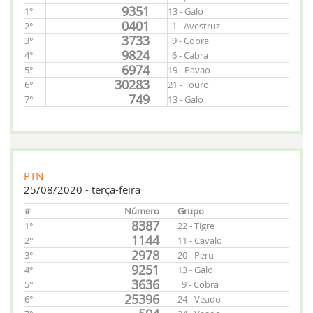
9351
1°
13 - Galo
0401
2°
1 - Avestruz
3733
3°
9 - Cobra
9824
4°
6 - Cabra
6974
5°
19 - Pavao
30283
6°
21 - Touro
749
7°
13 - Galo
PTN
25/08/2020 - terça-feira
#
Número
Grupo
8387
1°
22 - Tigre
1144
2°
11 - Cavalo
2978
3°
20 - Peru
9251
4°
13 - Galo
3636
5°
9 - Cobra
25396
6°
24 - Veado