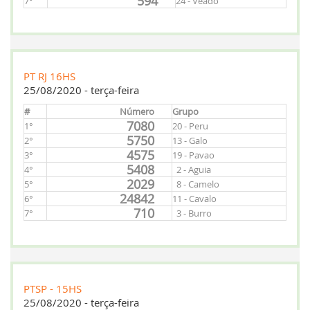
594
7°
24 - Veado
PT RJ 16HS
25/08/2020 - terça-feira
#
Número
Grupo
7080
1°
20 - Peru
5750
2°
13 - Galo
4575
3°
19 - Pavao
5408
4°
2 - Aguia
2029
5°
8 - Camelo
24842
6°
11 - Cavalo
710
7°
3 - Burro
PTSP - 15HS
25/08/2020 - terça-feira