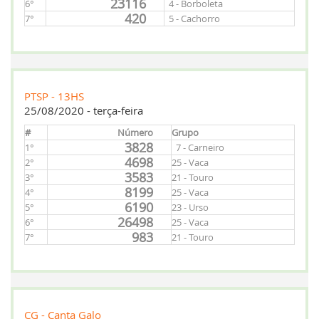
23116
6°
4 - Borboleta
420
7°
5 - Cachorro
PTSP - 13HS
25/08/2020 - terça-feira
#
Número
Grupo
3828
1°
7 - Carneiro
4698
2°
25 - Vaca
3583
3°
21 - Touro
8199
4°
25 - Vaca
6190
5°
23 - Urso
26498
6°
25 - Vaca
983
7°
21 - Touro
CG - Canta Galo