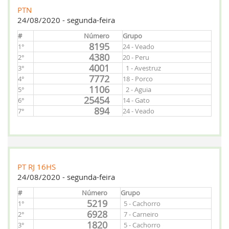
PTN
24/08/2020 - segunda-feira
#
Número
Grupo
8195
1°
24 - Veado
4380
2°
20 - Peru
4001
3°
1 - Avestruz
7772
4°
18 - Porco
1106
5°
2 - Aguia
25454
6°
14 - Gato
894
7°
24 - Veado
PT RJ 16HS
24/08/2020 - segunda-feira
#
Número
Grupo
5219
1°
5 - Cachorro
6928
2°
7 - Carneiro
1820
3°
5 - Cachorro